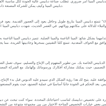
ابيس المينا أمر ضروري. تتطلب صناعة دبابيس عالية الجودة لكل مناسبة الاه
دبابيس المينا وكيف يمكن للشركة المصنعة ذات السمعة الطيبة أن تساعدك في إضفاء الحيوية على تصميمات دبابيسك.
تتمتع دبابيس المينا بتاريخ طويل وحافل يعود إلى العصور القديمة. يعود فن صناعة دبابيس المينا إلى الإغريق،
نبلاء للدلالة على مكانتهم وولائهم. في العصر الحديث، شهدت دبابيس المينا ان
خدامهما بشكل شائع: المينا الناعمة والمينا الصلبة. تتميز دبابيس المينا الناعمة
ق مع الحواف المعدنية. تتمتع كلتا التقنيتين بسحرها وجاذبيتها الفريدة، مما يج
ات الدبابيس الخاصة بك. من تطوير المفهوم إلى الإنتاج والتسليم، سوف تعمل
شارة التصميم، حيث يمكنك مشاركة أفكارك ورسوماتك وإلهامك مع الشركة الم
وافقة عليه. يتيح لك هذا رؤية الشكل الذي سيبدو عليه الدبوس قبل بدء الإنتا
القدرة على تخصيص دبابيسك لتناسب احتياجاتك المحددة. سواء كنت تبحث عن دب
بعض خيارات التخصيص المتاحة الاختيار من بين مجموعة متنوعة من التشطيبات