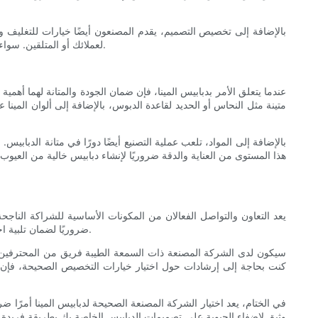
بالإضافة إلى تخصيص التصميم، يقدم المصنعون أيضًا خيارات للتغليف
لعملائك أو المتلقين. سواء كنت تبحث عن بيع دبابيسك عبر الإنترنت أو توزيعها كسلع ترويجية، فإن التغليف المناسب يمكن أن يحدث فرقًا كبيرًا في كيفية إدراك دبابيسك وتقديرها.
عندما يتعلق الأمر بدبابيس المينا، فإن ضمان الجودة والمتانة لهما أهم
متينة مثل النحاس أو الحديد لقاعدة الدبوس، بالإضافة إلى ألوان المين
بالإضافة إلى المواد، تلعب عملية التصنيع أيضًا دورًا في متانة الدبابيس
هذا المستوى من العناية والدقة ضروريًا لإنشاء دبابيس خالية من العي
يعد التعاون والتواصل الفعالان من المكونات الأساسية للشراكة الناجحة
ضروريًا لضمان تلبية احتياجاتك وتوقعاتك. يتضمن ذلك تقديم تعليقات حول مفاهيم التصميم، ومراجعة النماذج الرقمية، ومعالجة أي مخاوف أو أسئلة قد تنشأ أثناء عملية الإنتاج.
سيكون لدى الشركة المصنعة ذات السمعة الطيبة فريق من المحترفين ال
كنت بحاجة إلى إرشادات حول اختيار خيارات التخصيص الصحيحة، فإن 
في الختام، يعد اختيار الشركة المصنعة الصحيحة لدبابيس المينا أمرًا
وثيق لإضفاء الحيوية على تصميمات الدبابيس الخاصة بك بطريقة فريدة 