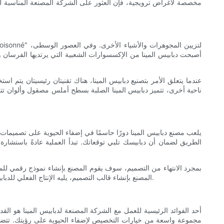
مخصصة لأغراض ترويجية، فإن العثور على الشركة المصنعة المناسبة لدب
أصبحت دبابيس المينا من الإكسسوارات الشعبية التي يرتديها الفرسان وال
عندما يتعلق الأمر بتصنيع دبابيس المينا، هناك تقنيتان رئيسيتان يتم است
ناحية أخرى، تتميز دبابيس المينا الصلبة بسطح أملس مصقول وألوان تتواف
يلعب مصنع دبابيس المينا دورًا حاسمًا في إضفاء الحيوية على تصميم
الطريق لضمان أن دبابيسك تلبي توقعاتك. تبدأ العملية عادةً باست
بمجرد الانتهاء من التصميم، سوف يقوم المصنع بإنشاء نموذج رقمي للم
المصنع بإنشاء قالب التصميم، يليه الإنتاج الفعلي للدبابيس. يعد التحكم في الجودة جانبًا أساسيًا في عملية التصنيع، حيث يقوم المصنعون بفحص كل دبوس للتأكد من أنه يلبي معاييرهم قبل تعبئته وشحنه إليك.
أحد الفوائد الرئيسية للعمل مع الشركة المصنعة لدبابيس المينا هو 
مجموعة واسعة من خيارات التخصيص لإضفاء الحيوية على رؤيتك. تتضمن 