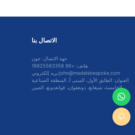
الاتصال بنا
جهة الاتصال: جون
هاتف: +86 18825583358
john@medalsbespoke.com
بريد إلكتروني:
العنوان: الطابق الأول، المبنى أ، المنطقة الصناعية
الخامسة، شيغانغ، دونغقوان، قوانغدونغ، الصين