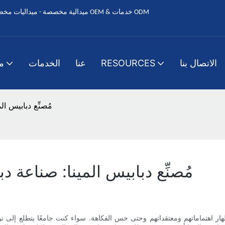
الاتصال بنا
RESOURCES
عنا
الخدمات
م
مُصنِّع دبابيس ا
مُصنِّع دبابيس المينا: صناعة 
ار اهتماماتهم ومعتقداتهم وحتى حس الفكاهة. سواء كنت جامعًا يتطلع إلى ت