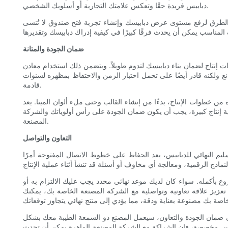
دبابيس فريدة حقًا وتعكس علامتك التجارية أو أسلوبك الشخصي.
 الطرق لرفع مستوى عرض دبابيسك وإنشاء تجربة فتح صندوق لا تُنسى
ضمان الجودة والمتانة
ات إنتاج لضمان بناء دبابيسك لتدوم طويلاً. ويتضمن ذلك استخدام معادن
ئع ولكنه قادر أيضًا على تحمل اختبار الزمن والاحتفاظ بمظهره لسنوات
قادمة.
ة من خطوات الإنتاج، بدءًا من إنشاء القالب وحتى ملء ألوان المينا. يعد
ية إنتاج كبيرة، يجب أن يكون ضمان الجودة على رأس أولوياتك والشركة
المصنعة.
التعاون والتواصل
سليم النهائي للدبابيس، يعد الحفاظ على خطوط الاتصال المفتوحة أمرًا
 بأكمله. سواء كان لديك موعد نهائي محدد يجب عليك الالتزام به أو
يز علاقة تعاونية وتواصلية مع الشركة المصنعة الخاصة بك، يمكنك
إلى ضمان الجودة والتعاون، سيعمل المصنع ذو السمعة الطيبة معك بشكل
بابيس مخصصة، فإن الشراكة مع الشركة المصنعة الماهرة يمكن أن تحدث