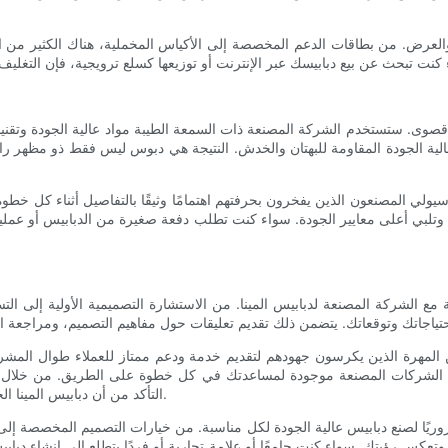
 والعرض. من بطاقات الدعم المخصصة إلى الأكياس المخملية، هناك الكثير من
ية قصوى. ستستخدم الشركة المصنعة ذات السمعة الطيبة مواد عالية الجودة وتقني
ا عالية الجودة المقاومة للبهتان والخدش. النتيجة هي دبوس ليس فقط ذو مظهر را
. سيولي المصنعون الذين يفخرون بحرفتهم اهتمامًا وثيقًا بالتفاصيل أثناء كل خطو
وب وتلبي أعلى معايير الجودة. سواء كنت تطلب دفعة صغيرة من الدبابيس أو عمل
 مع الشركة المصنعة لدبابيس المينا. من الاستشارة التصميمية الأولية إلى الت
مهرة الذين يكرسون جهودهم لتقديم خدمة ودعم ممتاز للعملاء طوال المشروع
الشركات المصنعة موجودة لمساعدتك في كل خطوة على الطريق. من خلال تعز
التأكد من أن دبابيس المينا الخاصة بك مصنوعة بعناية ودقة، مما يؤدي إلى منتج نهائي يتجاوز توقعاتك.
 ضروريًا لصنع دبابيس عالية الجودة لكل مناسبة. من خيارات التصميم المخصصة 
وتعكس رؤيتك. سواء كنت جامعًا أو علامة تجارية أو فردًا يتطلع إلى إنشاء د