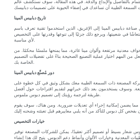
تمام بالتفاصيل والإبداع والدقة. في هذه المقالة، سوف نستكشف عالم
تاريخ دبابيس المينا
 الذين استخدموا تقنية تعرف باسم "cloisonné" لتزيين المجوهرات والأشياء الأخرى. وفي العصور الوسطى،
تعاشًا في شعبيتها، ويرجع ذلك جزئيًا إلى تنوعها وقدرتها على التخصيص
لأي مناسبة.
 بحواف معدنية مرتفعة وألوان مينا غائرة، مما يمنحها ملمسًا محكمًا. من
عل من المهم اختيار عملية التصنيع الصحيحة بناءً على تفضيلات التصميم
الخاصة بك.
دور مُصنِّع دبابيس المينا
 الشركة المصنعة ذات السمعة الطيبة معك بشكل وثيق في كل خطوة على
صنعة. وسوف يستخدمون بعد ذلك خبراتهم لتقديم اقتراحات حول أفضل
طريقة لترجمة رؤيتك إلى تصميم دبوس ملموس.
ج، مما يضمن إمكانية إجراء أي تعديلات ضرورية. ومن هناك، سوف يقوم
خيارات التخصيص
وس شعار بسيط أو تصميم أكثر تعقيدًا، يمكن للشركات المصنعة توفير
 المعدنية وخيارات الألوان وأنماط دعم الدبوس. يتيح لك هذا إنشاء