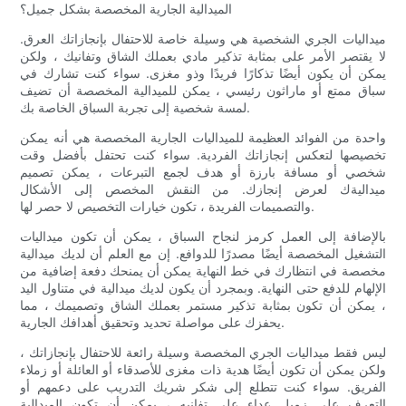
الميدالية الجارية المخصصة بشكل جميل؟
ميداليات الجري الشخصية هي وسيلة خاصة للاحتفال بإنجازاتك العرق.
لا يقتصر الأمر على بمثابة تذكير مادي بعملك الشاق وتفانيك ، ولكن
يمكن أن يكون أيضًا تذكارًا فريدًا وذو مغزى. سواء كنت تشارك في
سباق ممتع أو ماراثون رئيسي ، يمكن للميدالية المخصصة أن تضيف
لمسة شخصية إلى تجربة السباق الخاصة بك.
واحدة من الفوائد العظيمة للميداليات الجارية المخصصة هي أنه يمكن
تخصيصها لتعكس إنجازاتك الفردية. سواء كنت تحتفل بأفضل وقت
شخصي أو مسافة بارزة أو هدف لجمع التبرعات ، يمكن تصميم
ميداليةك لعرض إنجازك. من النقش المخصص إلى الأشكال
والتصميمات الفريدة ، تكون خيارات التخصيص لا حصر لها.
بالإضافة إلى العمل كرمز لنجاح السباق ، يمكن أن تكون ميداليات
التشغيل المخصصة أيضًا مصدرًا للدوافع. إن مع العلم أن لديك ميدالية
مخصصة في انتظارك في خط النهاية يمكن أن يمنحك دفعة إضافية من
الإلهام للدفع حتى النهاية. وبمجرد أن يكون لديك ميدالية في متناول اليد
، يمكن أن تكون بمثابة تذكير مستمر بعملك الشاق وتصميمك ، مما
يحفزك على مواصلة تحديد وتحقيق أهدافك الجارية.
ليس فقط ميداليات الجري المخصصة وسيلة رائعة للاحتفال بإنجازاتك ،
ولكن يمكن أن تكون أيضًا هدية ذات مغزى للأصدقاء أو العائلة أو زملاء
الفريق. سواء كنت تتطلع إلى شكر شريك التدريب على دعمهم أو
التعرف على زميل عداء على تفانيه ، يمكن أن تكون الميدالية