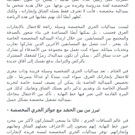
المخصصة لفتة مدروسة وفريدة من نوعها. من خلال هدية شخص ما
بميدالية مخصصة ، فأنت لا تعترف فقط بعمله الشاق وإنجازاته ، ولكنك
تُظهر أيضًا أنك تهتم بتفانيها في هذه الرياضة.
ليست ميداليات الجري المخصصة وسيلة رائعة للاحتفال بالإنجازات
العرق فحسب ، بل يمكنها أيضًا المساعدة في بناء شعور بالصدفة
والمجتمع بين المتسابقين. من خلال ارتداء الميدالية المخصصة الخاصة
بك بفخر ، أنت تتصل مع المتسابقين الآخرين الذين شاركوا تجارب
وتحديات مماثلة. سواء كنت تعمل مع مجموعة من الأصدقاء أو تشارك
في حدث سباق أكبر ، يمكن أن تكون ميداليةك رمزًا لشغفك المشترك
بالركض والتزامك بدفع نفسك إلى آفاق جديدة.
في الختام ، تعد ميداليات الجري الشخصية وسيلة فريدة وذات مغزى
للاحتفال بإنجازاتك العرق. سواء كنت مبتدئًا أو عداءًا متمرسًا ، فإن
تخصيص الميدالية الخاصة بك يمكن أن يضيف لمسة خاصة لتجربة
السباق الخاصة بك وتقديم تذكير دائم بعملك الشاق وتفانيك. لذلك في
المرة القادمة التي تعبر فيها خط النهاية ، تأكد من الاحتفال بنجاحك
بميدالية تشغيل مخصصة بشكل جميل.
- تبرز من بين الحشد مع جوائز الجري المخصصة
في عالم السباقات الجري ، غالبًا ما يسعى المشاركون لأكثر من مجرد
عبور خط النهاية. إنهم يسعون إلى الاعتراف بعملهم الشاق وتفانيهم
وإنجازاتهم. توفر ميداليات الجري المخصصة لمسة فريدة لإنجازات