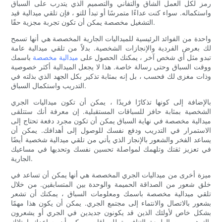
رمز لكل العمل الشاق والتفاني والتصميم الذي يتدرب على السباق
واستكماله. سواء كنت عداءًا متمرسًا أو تبدأ للتو ، فإن تلقي ميدالية قيد
التشغيل مخصصة يمكن أن تكون تجربة مجزية حقًا.
واحدة من الفوائد الرئيسية للميداليات الجارية المخصصة هي أنها تسمح
لك بعرض الفردية والإنجازات الشخصية. بدلاً من تلقي ميدالية عامة
تبدو مثل أي شخص آخر ، يمكنك الحصول على
ميدالية مخصصة
باسمك
ووقت السباق وحتى رسالة خاصة. هذا لا يجعل الميدالية أكثر خصوصية
وذات مغزى لك فحسب ، بل إنه بمثابة تذكير بكل الجهد الذي بذلته في
التدريب واستكمال السباق.
بالإضافة إلى كونها تذكارًا فريدًا ، يمكن أن تكون ميداليات الجري
الشخصية بمثابة حافز للسباقات المستقبلية. إن معرفة أنك ستتلقى
ميدالية مخصصة في نهاية السباق يمكن أن تكون مجرد دفعة تحتاج إلى
الاستمرار في التدريب ودفع نفسك للوصول إلى أهدافك. يمكن أن
يساعد الفخر والشعور بالإنجاز الذي يأتي من تلقي ميدالية شخصية أيضًا
في تعزيز ثقتك وتلهمك لمواصلة تحسين نفسك وتحديها في مساعيك
الجارية.
ميزة أخرى من ميداليات الجري المخصصة هي أنها يمكن أن تساعد في
خلق شعور من الصداقة الحميمة والوحدة بين المتسابقين. من خلال
تلقي ميدالية مخصصة باسمك ومعلومات السباق ، يمكنك أن تشعر
بشعور بالاتصال والانتماء إلى مجتمع الجري. يمكن أن يكون هذا مهمًا
بشكل خاص لأولئك الذين قد يكونون جديدين في الجري أو يشعرون
بالترهيب من الطبيعة التنافسية للسباقات. يمكن أن يساعدك امتلاك