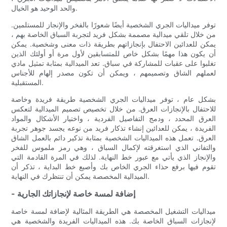
والحد الوحيد هو الخيال.
توفر ميداليات الجري الشخصية أيضًا شعورًا بالفخر والإنجاز للمستلمين.
من خلال تلقي ميدالية مصممة بشكل فريد لتجربة السباق الخاصة بهم ،
يمكن للعدائين الاحتفال بإنجازاتهم بطريقة ذات معنى وشخصية. يمكن
أن يكون هذا مهمًا بشكل خاص للمتسابقين لأول مرة أو أولئك الذين
تغلبوا على عقبات للمشاركة في سباق. تعد الميدالية بمثابة تمثيل مادي
لعملهم الشاق وتصميمهم ، ويمكن أن تكون مصدر إلهام للأجناس
المستقبلية.
بشكل عام ، توفر ميداليات الجري الشخصية طريقة فريدة وخاصة
للاحتفال بالإنجازات العرق. من خلال تخصيص تصميم الميدالية لتعكس
العرق المحدد ، ودمج التفاصيل الفردية ، واختيار الأشكال والمواد
الفريدة ، يمكن للعدائين إنشاء تذكار فريد من نوعه يجسد جوهر تجربة
العرق. تعمل هذه الميداليات الشخصية بمثابة تذكير دائم بالعمل الشاق
والتفاني الذي استغرقته لإكمال السباق ، وهي رمز ملموس للفخر
والإنجاز الذي يأتي مع عبور خط النهاية. لذلك في المرة القادمة التي
تقوم فيها برفع حذاء الجري الخاص بك وأصبع خط البداية ، تذكر أن
الميدالية المخصصة يمكن أن تنتظرك في النهاية.
- إضافة لمسة خاصة لإنجازاتك الجارية
ميداليات التشغيل المخصصة هي الطريقة المثالية لإضافة لمسة خاصة
لإنجازات السباق الخاصة بك. هذه الميداليات الفريدة والشخصية هي