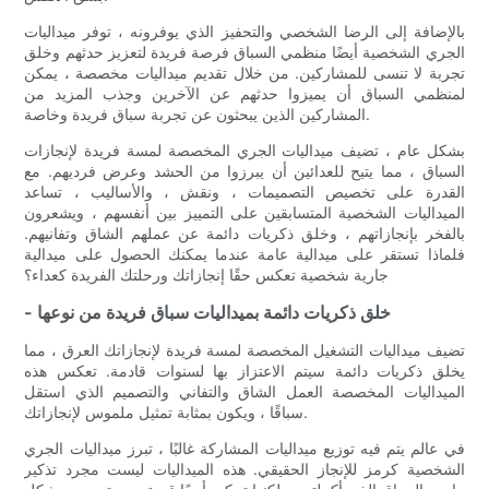
بالإضافة إلى الرضا الشخصي والتحفيز الذي يوفرونه ، توفر ميداليات
الجري الشخصية أيضًا منظمي السباق فرصة فريدة لتعزيز حدثهم وخلق
تجربة لا تنسى للمشاركين. من خلال تقديم ميداليات مخصصة ، يمكن
لمنظمي السباق أن يميزوا حدثهم عن الآخرين وجذب المزيد من
المشاركين الذين يبحثون عن تجربة سباق فريدة وخاصة.
بشكل عام ، تضيف ميداليات الجري المخصصة لمسة فريدة لإنجازات
السباق ، مما يتيح للعدائين أن يبرزوا من الحشد وعرض فرديهم. مع
القدرة على تخصيص التصميمات ، ونقش ، والأساليب ، تساعد
الميداليات الشخصية المتسابقين على التمييز بين أنفسهم ، ويشعرون
بالفخر بإنجازاتهم ، وخلق ذكريات دائمة عن عملهم الشاق وتفانيهم.
فلماذا تستقر على ميدالية عامة عندما يمكنك الحصول على ميدالية
جارية شخصية تعكس حقًا إنجازاتك ورحلتك الفريدة كعداء؟
- خلق ذكريات دائمة بميداليات سباق فريدة من نوعها
تضيف ميداليات التشغيل المخصصة لمسة فريدة لإنجازاتك العرق ، مما
يخلق ذكريات دائمة سيتم الاعتزاز بها لسنوات قادمة. تعكس هذه
الميداليات المخصصة العمل الشاق والتفاني والتصميم الذي استقل
سباقًا ، ويكون بمثابة تمثيل ملموس لإنجازاتك.
في عالم يتم فيه توزيع ميداليات المشاركة غالبًا ، تبرز ميداليات الجري
الشخصية كرمز للإنجاز الحقيقي. هذه الميداليات ليست مجرد تذكير