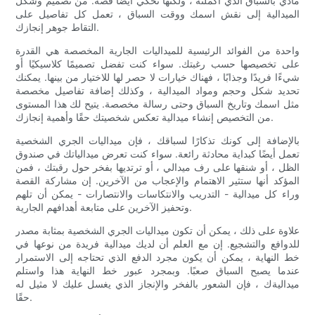
مادي بالسباق الذي أكملته ، ولكنها تحكي أيضًا قصة. من تصميم وشكل
الميدالية إلى نقش اسمك ووقت السباق ، تعمل كل تفاصيل على
التقاط جوهر إنجازك.
واحدة من الفوائد الرئيسية للميداليات الجارية المخصصة هي القدرة
على تخصيصها حسب رغبتك. سواء كنت تفضل تصميمًا كلاسيكيًا أو
شيءًا فريدًا وجذابًا ، فهناك خيارات لا حصر لها للاختيار من بينها. يمكنك
تحديد شكل وحجم ومواد الميدالية ، وكذلك إضافة تفاصيل مخصصة
مثل اسمك وتاريخ السباق وحتى رسالة مخصصة. يتيح لك هذا المستوى
من التخصيص إنشاء ميدالية تعكس شخصيتك حقًا وأهمية إنجازك.
بالإضافة إلى كونك تذكارًا لسباقك ، فإن ميداليات الجري الشخصية
تعمل أيضًا كبداية محادثة رائعة. سواء كنت تعرض ميدالياتك في صندوق
الظل ، أو شنقها على رف ميدالي ، أو ترتديها بفخر حول رقبتك ، فمن
المؤكد أنها ستثير الاهتمام والإعجاب من الآخرين. إن مشاركة القصة
وراء كل ميدالية - التدريب والانتكاسات والانتصارات - يمكن أن تلهم
وتحفيز الآخرين على متابعة أهدافهم الجارية.
علاوة على ذلك ، يمكن أن تكون ميداليات الجري الشخصية بمثابة مصدر
للدوافع والتشجيع. إن مع العلم أن لديك ميدالية فريدة من نوعها في
خط النهاية ، يمكن أن يكون مجرد الدفع الذي تحتاجه إلى الاستمرار
عندما يصبح السباق صعبًا. وبمجرد عبور خط النهاية هذا واستلم
ميداليةك ، فإن الشعور بالفخر والإنجاز الذي يغسل عليك لا مثيل له
حقًا.