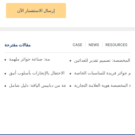
إرسال الاستفسار الآن
مقالات مقترحة
CASE
NEWS
RESOURCES
فن صنع الميداليات المخصصة: صناعة جوائز ملهمة
ق المخصصة: تصميم تقدير للعدائين
م جوائز فريدة للمناسبات الخاصة
ميداليات الجوائز المخصصة: الاحتفال بالإنجازات بأسلوب أنيق
دنية المخصصة هوية العلامة التجارية
فهم أنواع مختلفة من دبابيس الياقة: دليل شامل