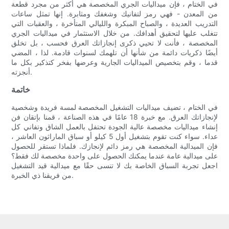
في الختام ، فإن ميداليات الجري المخصصة هي أكثر من مجرد قطعة
من المعدن - فهي رمز لتفانيك وشغفك ومثابرة. إنها تمثل ساعات
التدريب العديدة ، والصباح المبكرة والليالي المتأخرة ، والعقبات التي
تتغلب عليها لتحقيق أهدافك. من خلال الاستثمار في ميداليات الجري
المخصصة ، فأنت لا تحيي ذكرى إنجازاتك العرق فحسب ، بل تخلق
أيضًا ذكريات دائمة من شأنها أن تلهمك لسنوات قادمة. لذا ، المضي
قدما ، وقم بتخصيص الميداليات الجارية وعرضها بفخر كتذكير بكل ما
أنجزته.
خاتمة
في الختام ، تضيف ميداليات التشغيل المخصصة لمسة فريدة وشخصية
لإنجازاتك العرق. مع خبرة 18 عامًا في هذه الصناعة ، قمنا بإتقان فن
إنشاء ميداليات مخصصة عالية الجودة تحتفل بالعمل الشاق وتفاني كل
عداء. سواء كنت تقوم بتشغيل أول 5 كيلو أو سباق الماراثون العاشر ،
فإن الميدالية المخصصة هي رمز دائم لإنجازك. فلماذا تستقر للحصول
على ميدالية عامة عندما يمكنك الحصول على واحدة مخصصة لك فقط؟
اجعل تجربة السباق الخاصة بك لا تنسى حقًا مع ميدالية قيد التشغيل
من فريقنا ذي الخبرة.