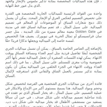
، فإن هذه الميداليات المخصصة بمثابة تذكير ملموس بالإنجاز والجهد
الذي بذل عبور خط النهاية.
واحدة من الفوائد الرئيسية للميداليات الجارية المخصصة هي القدرة
على تخصيص التصميم لتعكس العرق أو الإنجاز المحدد. يمكن أن يشمل
ذلك دمج شعارات السباق أو الموضوعات أو المعالم في تصميم
الميدالية. على سبيل المثال ، قد تضم ميدالية لسباق عقد في مدينة
معينة معالم مميزة من تلك المدينة ، مثل جسر Golden Gate في
سان فرانسيسكو أو تمثال الحرية في نيويورك. يضيف هذا التخصيص
لمسة خاصة إلى الميدالية ويجعلها تذكارًا فريدًا حقًا.
بالإضافة إلى العناصر الخاصة بالسباق ، يمكن أن تشمل ميداليات الجري
الشخصية أيضًا تفاصيل فردية مثل اسم العداء ومسافة السباق ووقت
الانتهاء. يمكن لهذه اللمسات الصغيرة أن تجعل الميدالية تشعر بأنها أكثر
خصوصية وذات مغزى للمستلم. على سبيل المثال ، بما في ذلك اسم
العداء ووقت الانتهاء في الجزء الخلفي من الميدالية يمكن أن يكون
بمثابة تذكير مستمر بالعمل الشاق والتفاني الذي استغرقته لإكمال
السباق.
فائدة أخرى من ميداليات الجري الشخصية هي الفرصة لتخصيص شكل
وحجم ومواد الميدالية. هذا يسمح بمستوى أكبر من الإبداع والابتكار في
عملية التصميم. على سبيل المثال ، قد يختار السباق الذي تم عقده في
بلدة ساحلية تصميم ميدالياته على شكل صدف ، في حين أن سباقًا
يستفيد من مستشفى الأطفال قد يختار ميدالية على شكل دب دب.
الاحتمالات لا حصر لها عندما يتعلق الأمر بتخصيص ميداليات الجري ،