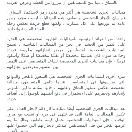
السباق ، مما يتيح للمتسابقين أن يبرزوا من الحشد وعرض الفردية.
ميداليات الجري الشخصية هي أكثر من مجرد رمز لاستكمال السباق ؛
هم بيان الإنجاز الشخصي والتفاني. هذه الميداليات ليست مجرد رموز
عامة تم توزيعها على كل مشارك ، ولكنها قطع فريدة تعكس رحلة
العداء الفردية وإنجازها.
واحدة من الفوائد الرئيسية للميداليات الجارية المخصصة هي القدرة
على التميز من الحشد. في بحر من الميداليات القياسية ، تسمح
الميداليات الشخصية للمتسابقين بعرض إنجازاتهم بطريقة فريدة
وجذابة. سواء كان تصميمًا مخصصًا أو نقشًا مخصصًا أو شكلًا وأسلوبًا
فريدًا ، فإن ميداليات الجري المخصصة تساعد المتسابقين على التمييز
بين أنفسهم وعرضون إنجازاتهم.
ميزة أخرى للميداليات الجري الشخصية هي الشعور بالفخر والدوافع
التي يغرسونها في المتسابقين. عندما يتلقى المتسابقون ميدالية
مخصصة تعكس عملهم الشاق وتفانيهم ، فإنها بمثابة تذكير ملموس
بإنجازهم ويحفزهم على الاستمرار في دفع أنفسهم للوصول إلى أهداف
جديدة.
تعد ميداليات الجري الشخصية أيضًا بمثابة تذكار دائم لإنجاز العداء. على
عكس الميداليات العامة التي قد تنتهي في درج أو نسيت مع مرور
الوقت ، فإن الميداليات الشخصية تحمل قيمة عاطفية وغالبًا ما يتم
عرضها بفخر من قبل المتسابقين كتذكير بإنجازاتهم التي حصلوا عليها
بشق الأنفس.