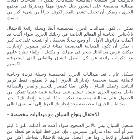
ميدالية مخصصة على الشعور بأنك عضوًا مهمًا ومحترمًا في مجتمع
الجري ، ويمكن أن تجعلك تشعر بالفخر لكونك جزءًا من شيء أكبر من
نفسك.
يمكن أن تكون ميداليات الجري المخصصة أيضًا وسيلة رائعة للاحتفال
بالأجناس الخاصة أو المعالم الخاصة في رحلتك الجري. سواء أكنت قد
أكملت ماراثونك الأول ، أو وضع سجلًا شخصيًا ، أو التغلب على تحد كبير
، يمكن أن تكون الميدالية المخصصة بمثابة تذكير ملموس لإنجازك.
يمكنك عرض ميدالياتك بفخر في منزلك أو مكتبك ، وإلقاء نظرة علىهم
مع ذكريات رائعة عن كل العمل الشاق والتفاني الذي استغرقته
لكسبهم.
بشكل عام ، تعد ميداليات الجري المخصصة وسيلة فريدة وخاصة
لإضافة لمسة شخصية لإنجازاتك العرق. إنهم لا يعملون فقط كرمز
لتفانيك وعملك الشاق ، ولكن أيضًا كمصدر للتحفيز والفخر والصداقة
داخل مجتمع الجري. فلماذا تستقر على ميدالية عامة عندما تتمكن من
الحصول على ميدالية مخصصة تعكس حقًا الفردية وإنجازاتك؟ اختر
ميداليات الجري المخصصة وخذ إنجازاتك العرق إلى المستوى التالي.
- الاحتفال بنجاح السباق مع ميداليات مخصصة
تشغيل السباق ليس بالأمر الصحيح. سواء أكنت قد أكملت للتو 5 كيلو
متر أو أنت عداء ماراثون متمرس ، فإن عبور خط النهاية هو لحظة من
الانتصار والإنجاز. وما هي أفضل طريقة للاحتفال بنجاحك أكثر من