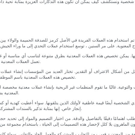
صية ونستكشف كيف يمكن أن تكون هذه التذكارات العزيزة بمثابة تحية ذات 
لى. تم استخدام هذه العملات الفريدة في الأصل كرمز للصدفة الحميمة والولاء بي
صر لها. يمكن تخصيص هذه العملات المعدنية بطرق متنوعة لتناسب أي مناسبة أو
تعمل العملات المعدنية التحدي الشخصية بمثابة تذكير ملموس لحظة مهمة في الوقت المناسب.
من أشكال الاعتراف أو التقدير. تختار العديد من المؤسسات إنشاء عملات
تخصيص هذه العملات المعدنية باسم الموظف أو المسمى الوظيفي أو حتى رسالة خاصة لجعلها فريدة من نوعها حقًا.
ات والتوعية. غالبًا ما تقوم المنظمات غير الربحية بإنشاء عملات معدنية مخصصة
المعدنية بشعار المنظمة أو بيان المهمة ، مما يساعد على نشر الوعي ودعم جهودها.
لتحدي الشخصية أيضًا قيمة عاطفية لأولئك الذين يتلقونها. سواء أعطيت كهدية أ
إنجاز خاص. إنها بمثابة تذكير بالسندات المشتركة بين الأفراد أو الشعور بالفخر في الوظيفة التي تم القيام بها بشكل جيد.
طلب اهتمامًا دقيقًا بالتفاصيل والدقة. من اختيار التصميم والمواد إلى تحدي
عة من المعدن - فهي رمز للتجارب المشتركة والعمل الجاد والتفاني. سواء كا