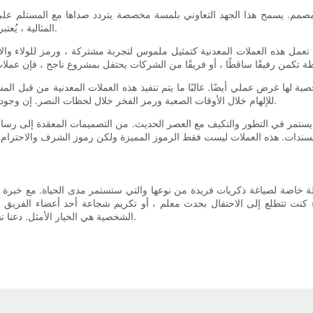
صمم. يسمح هذا الجهد التعاوني بلمسة مخصصة يتردد صداها مع المستلم على 
المثالية ، يُعتبر كل التفاصيل بعناية لإنشاء عملة معدنية تجسد حقًا جوهر قصة المستلم.
عمل هذه العملات المعدنية كتمثيل ملموس لتجربة مشتركة ، ورمز للولاء والالت
 لها غرض عملي أيضًا. غالبًا ما يتم تنفيذ هذه العملات المعدنية من قبل المست
للإلهام خلال الأوقات الصعبة ورمز الفخر خلال لحظات النصر. إن وجود العملة المادية بمثابة تذكير مستمر بالقيم والمبادئ التي يحملها المستلم.
يستمر في التطور والتكيف مع العصر الحديث. من التصميمات المعقدة إلى رسائ
 كنت تتطلع إلى الاحتفال بحدث معلم ، أو تكريم شجاعة أحد أعضاء الفريق ،
الشخصية هي الخيار الأمثل. دعنا نساعدك على إنشاء تذكار فريد من نوعه سيتم الاعتزاز به لسنوات قادمة.