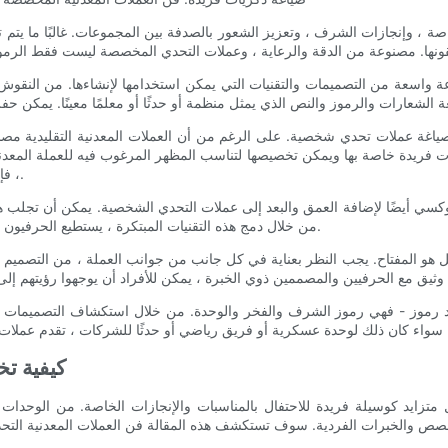
ة ، وإنجازات الشرف ، وتعزيز الشعور بالصدفة بين المجموعات. غالبًا ما يتم
اسعة من التصميمات والتقنيات التي يمكن استخدامها لإنشاءها. من النقوش المعق
في صياغة عملات تحدي شخصية. على الرغم من أن العملات المعدنية التقليدية مص
ت فريدة خاصة بها ويمكن تخصيصها لتناسب المظهر المرغوب فيه للعملة المعدني
، فإن المواد المستخدمة يمكن أن تعزز بشكل كبير الجمالية الشاملة للعملة.
 الايبوكسي أيضًا لإضافة العمق والبعد إلى عملات التحدي الشخصية. يمكن أن تج
من خلال دمج هذه التقنيات المبتكرة ، يستطيع الحرفيون دفع حدود صنع العملة التقليدية وإنشاء قطع لا تنسى حقًا تبرز من الباقي.
 هو المفتاح. يجب النظر بعناية في كل جانب من جوانب العملة ، من التصميم إل
 رموز - فهي رموز الشرف والفخر والوحدة. من خلال استكشاف التصميمات والتق
- كيفية
ايد كوسيلة فريدة للاحتفال بالمناسبات والإنجازات الخاصة. من الوحدات ا