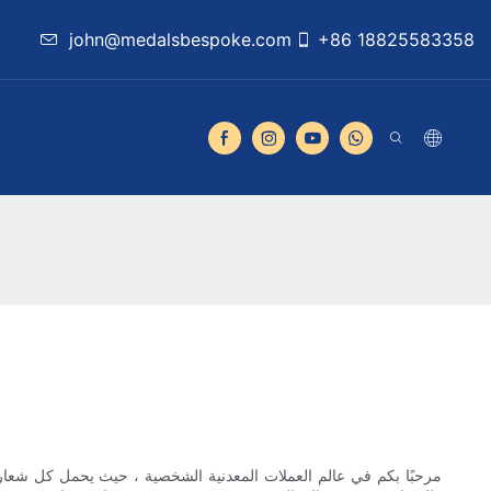
john@medalsbespoke.com
+86 18825583358
مرحبًا بكم في عالم العملات المعدنية الشخصية ، حيث يحمل كل شعار