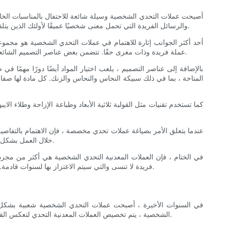
أصبحت عملات التحدي الشخصية وسيلة شائعة للاحتفال بالمناسبات الخاص
والرسائل الفريدة التي تحمل معنى شخصيًا عميقًا لأولئك الذين يتلقونها. مصنوعة من الدقة والرعاية ، وعملات التحدي المخصصة ليست فقط الرموز المميزة ، ولكن قطعًا فنية تلتقط الذكريات وتشيد بالتجارب المشتركة.
أحد أكثر الجوانب إثارة للاهتمام في عملات التحدي الشخصية هو مجموعة و
عملة فريدة وذات مغزى حقًا. تتضمن بعض عناصر التصميم الشائعة الشعارات والرموز والنص الذي يمثل منظمة أو حدثًا أو معلمًا معينًا. يمكن حفر هذه العناصر أو تنقذها أو طباعتها على سطح العملة لتكوين انطباع دائم.
بالإضافة إلى عناصر التصميم ، يلعب اختيار المواد أيضًا دورًا مهمًا 
المتاحة ، بما في ذلك سبيكة النحاس والنحاس والزنك. كل مادة لها صفا
كما تستخدم تقنيات مثل القولبة ثلاثية الأبعاد وطباعة الإزاحة وطلاء
عندما يتعلق الأمر بصياغة عملات تحدي مخصصة ، فإن الاهتمام بالتفاصيل
خلال العمل بشكل وثيق مع الحرفيين والمصممين ذوي الخبرة ، يمكن للأفراد أن يوجهوا رؤيتهم إلى الحياة وإنشاء عملة معدنية ليست فقط بصريًا ولكنها مهمة عاطفيًا أيضًا.
في الختام ، فإن العملات المعدنية التحدي الشخصية هي أكثر من مجرد
فريدة لا تنسى والتي سيتم الاعتزاز بها لسنوات قادمة. سواء كان ذلك لوحدة عسكرية أو فريق رياضي أو حدثًا للشركات ، تقدم عملات التحدي الشخصية طريقة خالدة للاحتفال بالإنجازات وبناء اتصالات دائمة.
في السنوات الأخيرة ، أصبحت عملات التحدي الشخصية شعبية بشكل متز
الشخصية ، يتم تخصيص العملات المعدنية التحدي لتعكس القصص والخبرات الفردية. سوف تستكشف هذه المقالة فن العملات المعدنية التحدي الشخصية ، مع التركيز على كيفية تخصيصها لتعكس قصتك الشخصية.