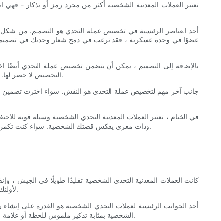
تعتبر العملات المعدنية الشخصية أكثر من مجرد رمز أو تذكار - فهي 
أحد العناصر الرئيسية في تخصيص عملة التحدي هو التصميم. من شكل و
عضوًا في وحدة عسكرية ، فقد ترغب في دمج شعار وحدتك في تصميم الع
بالإضافة إلى التصميم ، يمكن أن يتضمن تخصيص عملة التحدي أيضًا اختي
التخصيص لا حصر لها. من خلال اختيار المواد والتشطيبات التي لها صدى لقصتك الشخصية ، يمكنك إنشاء عملة تحدٍ ليست جذابة بصريًا فحسب ، بل إنها ذات مغزى عميق أيضًا.
جانب آخر مهم لتخصيص عملة التحدي هو النقش. سواء اخترت تضمين رسا
في الختام ، تعتبر العملات المعدنية التحدي الشخصية وسيلة قوية للاح
وذات مغزى يعكس قصتك الشخصية. سواء كنت تكمن وحدة عسكرية أو فريق شركة أو رحلتك الشخصية ، فإن عملات التحدي الشخصية تقدم طريقة إبداعية ولا تنسى لالتقاط قصتك ومشاركتها مع الآخرين.
كانت العملات المعدنية التحدي الشخصية تقليدًا طويلًا في الجيش ، و
لأولئك الذين يتلقونها. تطورت فن صياغة عملات التحدي الشخصية على مر السنين ، مع تصميمات معقدة ورسائل ذات مغزى تترك تأثيرًا دائمًا على المستلمين.
أحد الجوانب الرئيسية لعملات التحدي الشخصية هو القدرة على إنشاء ر
الشخصية بمثابة تذكير ملموس للحظة أو علامة فارقة في حياة المرء. لا يتم توزيع هذه العملات المعدنية على عرض عرضي ولكن يتم إعطاؤها بالتفكير والمعنى ، مما يجعلها تذكارًا عزيزًا لسنوات قادمة.