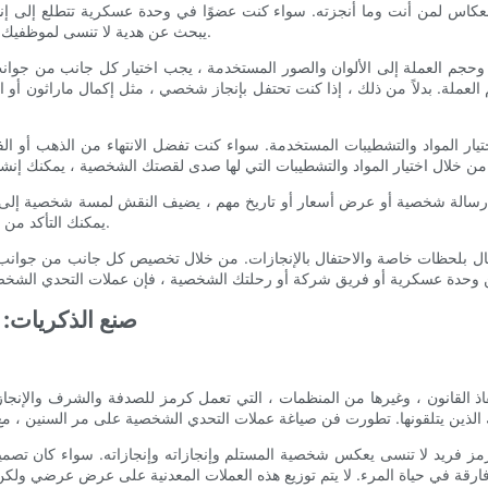
انعكاس لمن أنت وما أنجزته. سواء كنت عضوًا في وحدة عسكرية تتطلع إلى إ
يبحث عن هدية لا تنسى لموظفيك ، فإن عملية إنشاء عملة تحدي مخصصة تبدأ برؤية واضحة لما تريد نقله.
حجم العملة إلى الألوان والصور المستخدمة ، يجب اختيار كل جانب من جوانب
ملة. بدلاً من ذلك ، إذا كنت تحتفل بإنجاز شخصي ، مثل إكمال ماراثون أو 
ار المواد والتشطيبات المستخدمة. سواء كنت تفضل الانتهاء من الذهب أو الفضة 
لة شخصية أو عرض أسعار أو تاريخ مهم ، يضيف النقش لمسة شخصية إلى العم
يمكنك التأكد من أن عملة التحدي الشخصية تنقل الرسالة التي تريد مشاركتها مع الآخرين.
تفال بلحظات خاصة والاحتفال بالإنجازات. من خلال تخصيص كل جانب من جوانب ا
- صنع الذكريات
إنفاذ القانون ، وغيرها من المنظمات ، التي تعمل كرمز للصدفة والشرف والإنج
مز فريد لا تنسى يعكس شخصية المستلم وإنجازاته وإنجازاته. سواء كان تصميمًا