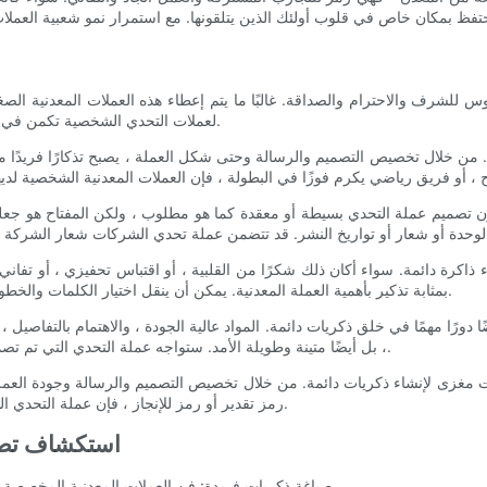
لشرف والاحترام والصداقة. غالبًا ما يتم إعطاء هذه العملات المعدنية الصغير
لعملات التحدي الشخصية تكمن في قدرتها على إنشاء ذكريات دائمة من خلال تصميماتها الفريدة والشخصية.
. من خلال تخصيص التصميم والرسالة وحتى شكل العملة ، يصبح تذكارًا فريدًا
صميم عملة التحدي بسيطة أو معقدة كما هو مطلوب ، ولكن المفتاح هو جعلها ذ
شاء ذاكرة دائمة. سواء أكان ذلك شكرًا من القلبية ، أو اقتباس تحفيزي ، أو 
بمثابة تذكير بأهمية العملة المعدنية. يمكن أن ينقل اختيار الكلمات والخطوط المشاعر المقصودة وإضافة لمسة شخصية تعزز المعنى العام للعملة.
 دورًا مهمًا في خلق ذكريات دائمة. المواد عالية الجودة ، والاهتمام بالتفاصي
، بل أيضًا متينة وطويلة الأمد. ستواجه عملة التحدي التي تم تصميمها جيدًا اختبار الوقت وتكون بمثابة تذكار عزيز يمكن نقله عبر الأجيال.
 مغزى لإنشاء ذكريات دائمة. من خلال تخصيص التصميم والرسالة وجودة العملة ،
رمز تقدير أو رمز للإنجاز ، فإن عملة التحدي الشخصية لديها القدرة على التقاط جوهر لحظة والحفاظ عليها مدى الحياة.
- استكشاف تص
صياغة ذكريات فريدة: فن العملات المعدنية المخصصة 