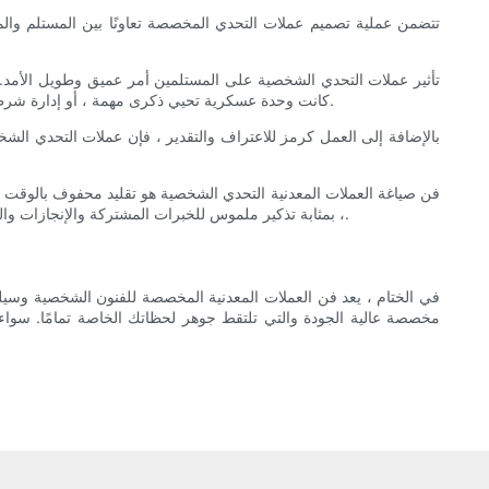
تتضمن عملية تصميم عملات التحدي المخصصة تعاونًا بين المستلم والم
تأثير عملات التحدي الشخصية على المستلمين أمر عميق وطويل الأمد. ت
كانت وحدة عسكرية تحيي ذكرى مهمة ، أو إدارة شرطة تكمن رفيقًا ساقطًا ، أو فريقًا من الشركات يحتفل بمشروع ناجح ، فإن عملات التحدي الشخصية تحتل مكانة خاصة في قلوب أولئك الذين يستقبلونها.
بالإضافة إلى العمل كرمز للاعتراف والتقدير ، فإن عملات التحدي الشخصية
فن صياغة العملات المعدنية التحدي الشخصية هو تقليد محفوف بالوقت 
، بمثابة تذكير ملموس للخبرات المشتركة والإنجازات والسندات. هذه العملات ليست فقط الرموز المميزة ولكن رموز الشرف والاحترام والصداقة الحميمة التي تحتل مكانًا خاصًا في قلوب أولئك الذين يتلقونها.
مخصصة عالية الجودة والتي تلتقط جوهر لحظاتك الخاصة تمامًا. سواء