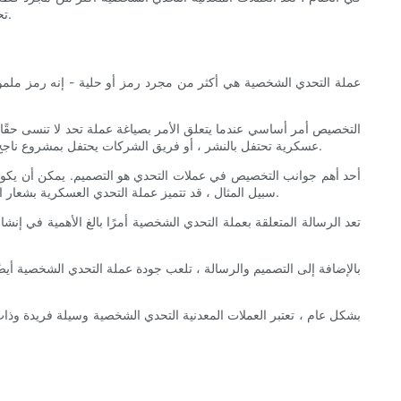
تحتفظ بمكان خاص في قلوب أولئك الذين يتلقونها. مع استمرار نمو شعبية العملات المعدنية التحدي الشخصية ، ستستمر أهميتها وتأثيرها في التوسع فقط.
عملة التحدي الشخصية هي أكثر من مجرد رمز أو حلية - إنه رمز ملموس ل
التخصيص أمر أساسي عندما يتعلق الأمر بصياغة عملة تحد لا تنسى حقًا
عسكرية تحتفل بالنشر ، أو فريق الشركات يحتفل بمشروع ناجح ، أو فريق رياضي يكرم فوزًا في البطولة ، فإن العملات المعدنية الشخصية لديها القدرة على الحصول على جوهر اللحظة والحفاظ عليه لسنوات قادمة.
أحد أهم جوانب التخصيص في عملات التحدي هو التصميم. يمكن أن يكون ت
سبيل المثال ، قد تتميز عملة التحدي العسكرية بشعار الوحدة أو شعار أو تواريخ النشر. قد تتضمن عملة تحدي الشركات شعار الشركة أو رسالة خاصة أو حتى شكل مخصص يعكس الصناعة أو قيم المؤسسة.
تعد الرسالة المتعلقة بعملة التحدي الشخصية أمرًا بالغ الأهمية في إن
بالإضافة إلى التصميم والرسالة ، تلعب جودة عملة التحدي الشخصية أيضًا
بشكل عام ، تعتبر العملات المعدنية التحدي الشخصية وسيلة فريدة وذات