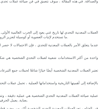
والصداقة. في هذه المقالة ، سوف نتعمق في فن صياغة عملات تحدي شخ
العملات المعدنية التحدي لها تاريخ غني يعود إلى الحرب العالمية الأو
ما تستخدم لإثبات العضوية أو كوسيلة لتعزيز الروح المعنوية. على مر السنين ، توسع استخدام عملات التحدي إلى ما وراء الجيش ليشمل إنفاذ القانون ومنظمات الشركات وحتى المجموعات غير الربحية.
عندما يتعلق الأمر بالعملات المعدنية للتحدي ، فإن الاحتمالات لا ح
واحدة من أكثر الاستخدامات شعبية لعملات التحدي الشخصية هي شكل 
تعتبر العملات المعدنية الشخصية أيضًا خيارًا شائعًا لحملات جمع التبرع
بالإضافة إلى أهميتها التاريخية واستخداماتها العملية ، تحمل عملات ا
عملية صياغة العملات المعدنية التحدي الشخصية هي عملية دقيقة ، وتت
بعناية. يعمل الحرفيون الماهرون بلا كلل لإحضار هذه التصميمات إلى الحياة ، باستخدام مجموعة من التقنيات التقليدية والتكنولوجيا الحديثة لإنشاء عملة فريدة من نوعها حقًا.
في الختام ، تعد العملات المعدنية التحدي الشخصية أكثر من مجرد قط