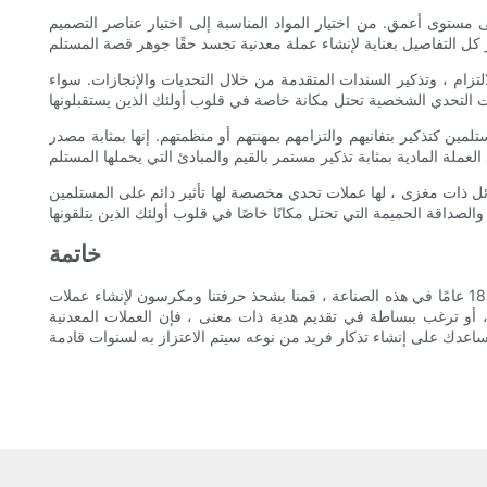
مستوى أعمق. من اختيار المواد المناسبة إلى اختيار عناصر التصميم
زام ، وتذكير السندات المتقدمة من خلال التحديات والإنجازات. سواء
لمين كتذكير بتفانيهم والتزامهم بمهنتهم أو منظمتهم. إنها بمثابة مصدر
ل ذات مغزى ، لها عملات تحدي مخصصة لها تأثير دائم على المستلمين
خاتمة
في الختام ، يعد فن العملات المعدنية المخصصة للفنون الشخصية وسيلة خاصة لصياغة ذكريات فريدة من نوعها والتي ستستمر مدى الحياة. مع خبرة 18 عامًا في هذه الصناعة ، قمنا بشحذ حرفتنا ومكرسون لإنشاء عملات
 أو ترغب ببساطة في تقديم هدية ذات معنى ، فإن العملات المعدنية