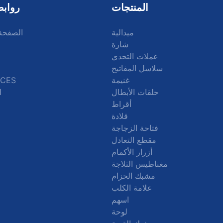
المنتجات
روابط
ميدالية
الصفحة 
شارة
عملات التحدي
سلاسل المفاتيح
غنيمة
CES
حلقات الأبطال
ا
أقراط
قلادة
فتاحة الزجاجة
مقطع التعادل
أزرار الأكمام
مغناطيس الثلاجة
مشبك الحزام
علامة الكلب
اسهم
لوحة