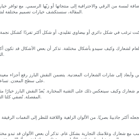
إضافة لمسة من الرقي والاحترافية إلى منتجاتها أو زيّها الرسمي. مع توافر خ
المقالة، سنستكشف خيارات تصميم مختلفة لشارات الشعارات المعدنية بالجملة، ونقدم نصائح لاختيار الأنسب لشركتك.
كنت ترغب في شكل دائري أو بيضاوي تقليدي، أو شكل أكثر تفردًا كشكل نجمة أو
عام لشعارك وكيف سيبدو بأشكال مختلفة. تذكر أن بعض الأشكال قد تكون أ
التعاون الوثيق مع الشركة المصنعة لضمان أن يلبي المنتج النهائي توقعاتك.
س وأبعاد إلى شارات الشعارات المعدنية. يتضمن النقش البارز رفع أجزاء معينة 
على سطح المعدن. تساعد هذه التقنيات على جعل شارتك أكثر جاذبية بصريًا وتمنحها مظهرًا راقيًا.
عارك وكيف سينعكس ذلك على التقنية المختارة. يُعدّ النقش البارز خيارًا مثاليً
المفصلة. تُضفي كلتا التقنيتين لمسةً من الأناقة على شارتك وتساعدها على التميز عن منافسيها.
 أكثر جاذبيةً بصريًا. من الألوان الزاهية واللافتة للنظر إلى النغمات الرقيقة 
ناسب مع شعارك وعلامتك التجارية بشكل عام. تذكر أن بعض الألوان قد تبدو مخت