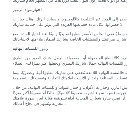
اختيار مواد
الرموز
فر إلى المواد غير التقليدية كالألومنيوم أو سبائك الزنك، هناك خيارات
لا حصر لها. لكل مادة خصائصها الفريدة التي تؤثر على جمالية شارتك.
نما يُضفي النحاس الأصفر مظهرًا تقليديًا وأنيقًا. عند اختيار المادة، ضع
رموز
اللمسات النهائية
 فريد كالأسطح المصقولة أو المصقولة بالرمل، هناك العديد من الطرق
لمسة النهائية اللامعة تُضفي على شارتك مظهرًا أنيقًا وعصريًا، بينما
لبارز، وخيارات الألوان، واختيار المواد، واللمسات النهائية. من خلال
افسيه. سواء اخترت تصميمًا كلاسيكيًا خالدًا أو تصميمًا أكثر تفردًا
ن تصبح شارة شعارك المعدنية أداة تسويقية فعّالة تُعزز صورة علامتك
التجارية وتُسهم في نجاح أعمالك.