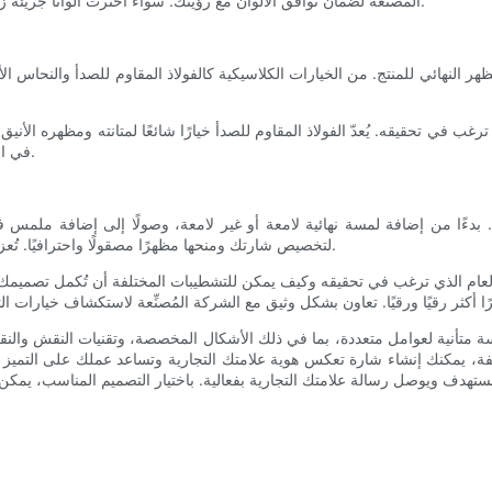
المصنعة لضمان توافق الألوان مع رؤيتك. سواء اخترت ألوانًا جريئة زاهية أو ألوانًا هادئة، فإن اللون يلعب دورًا هامًا في المظهر العام لشارتك.
 النهائي للمنتج. من الخيارات الكلاسيكية كالفولاذ المقاوم للصدأ والنحاس الأص
في تحقيقه. يُعدّ الفولاذ المقاوم للصدأ خيارًا شائعًا لمتانته ومظهره الأنيق، بي
في اعتبارك ميزانيتك والمتطلبات الخاصة بشارتك لضمان ملاءمتها لاحتياجاتك.
ني. بدءًا من إضافة لمسة نهائية لامعة أو غير لامعة، وصولًا إلى إضافة ملمس
لتخصيص شارتك ومنحها مظهرًا مصقولًا واحترافيًا. تُعزز اللمسات النهائية جمال شارتك البصري وتجعلها أكثر تميزًا لدى العملاء.
عام الذي ترغب في تحقيقه وكيف يمكن للتشطيبات المختلفة أن تُكمل تصميمك. فال
 متأنية لعوامل متعددة، بما في ذلك الأشكال المخصصة، وتقنيات النقش والنقش ا
 يمكنك إنشاء شارة تعكس هوية علامتك التجارية وتساعد عملك على التميز عن من
دف ويوصل رسالة علامتك التجارية بفعالية. باختيار التصميم المناسب، يمكن أ