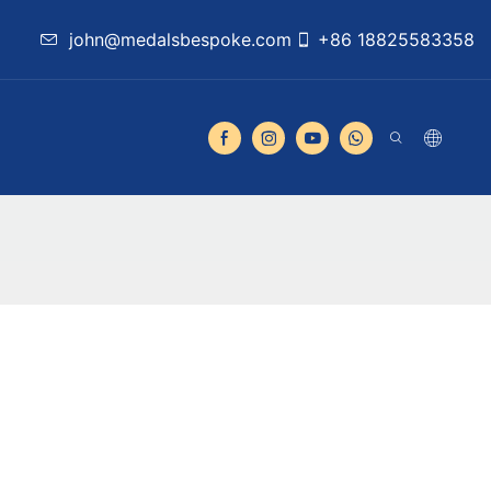
john@medalsbespoke.com
+86 18825583358