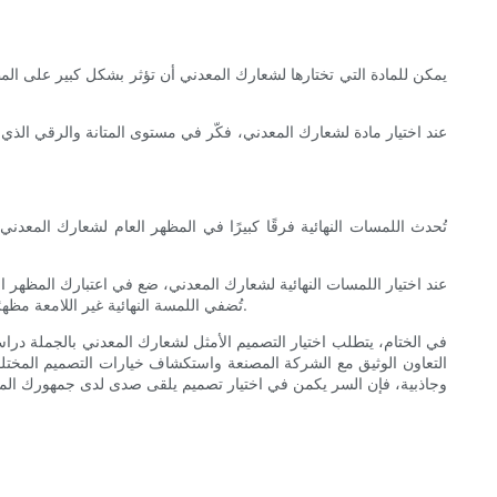
يمكن للمادة التي تختارها لشعارك المعدني أن تؤثر بشكل كبير على المظهر
عند اختيار مادة لشعارك المعدني، فكّر في مستوى المتانة والرقي الذي ترغب 
تُحدث اللمسات النهائية فرقًا كبيرًا في المظهر العام لشعارك المعد
عند اختيار اللمسات النهائية لشعارك المعدني، ضع في اعتبارك المظهر ال
تُضفي اللمسة النهائية غير اللامعة مظهرًا أكثر رقيًا ورقيًا. تعاون بشكل وثيق مع الشركة المُصنِّعة لاستكشاف خيارات التشطيب المختلفة واختيار الأنسب لعلامتك التجارية وتفضيلاتك التصميمية.
في الختام، يتطلب اختيار التصميم الأمثل لشعارك المعدني بالجملة دراسة
التعاون الوثيق مع الشركة المصنعة واستكشاف خيارات التصميم المختلفة،
وجاذبية، فإن السر يكمن في اختيار تصميم يلقى صدى لدى جمهورك المسته