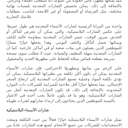
مما يمنحها مظهرًا عالي الجودة من المؤكد أنه سيُعجب العملاء والزبائن.
بالإضافة إلى ذلك، يمكن تخصيص الشارات المعدنية بلمسات نهائية
مختلفة، مثل الفرشاة أو المصقولة أو غير اللامعة، لتناسب متطلبات
علامتك التجارية.
واحدة من المزايا الرئيسية لشارات الأسماء المعدنية هي طول عمرها.
على عكس الشارات البلاستيكية، والتي يمكن أن تتعرض للتآكل أو
الخدش بمرور الوقت، تتميز الشارات المعدنية بمقاومة عالية للتلف
ويمكنها تحمل التآكل والتلف اليومي. وهذا يجعلها خيارًا ممتازًا
للموظفين الذين يعملون في بيئات صعبة أو في أماكن خارجية. كما أن
الشارات المعدنية سهلة التنظيف والصيانة، حيث لا تتطلب سوى مسحة
سريعة بقطعة قماش مبللة للحفاظ على مظهرها الجديد والمصقول.
على الرغم من متانتها ومظهرها الاحترافي، فإن شارات الأسماء
المعدنية يمكن أن تكون أكثر تكلفة من نظيراتها البلاستيكية. يمكن أن
تؤدي تكلفة المواد وعملية تصنيع الشارات المعدنية إلى ارتفاع السعر
الإجمالي، مما يجعلها خيارًا أقل ملاءمة للميزانية للشركات ذات الموارد
المحدودة. بالإضافة إلى ذلك، قد تكون الشارات المعدنية أثقل من
الشارات البلاستيكية، وهو ما قد يكون عاملاً يجب أخذه في الاعتبار
بالنسبة للموظفين الذين يحتاجون إلى ارتداء شاراتهم لفترات طويلة.
شارات الأسماء البلاستيكية
تمثل شارات الأسماء البلاستيكية خيارًا فعالاً من حيث التكلفة ومتعدد
الاستخدامات للشركات من جميع الأحجام. تُصنع هذه الشارات عادةً من