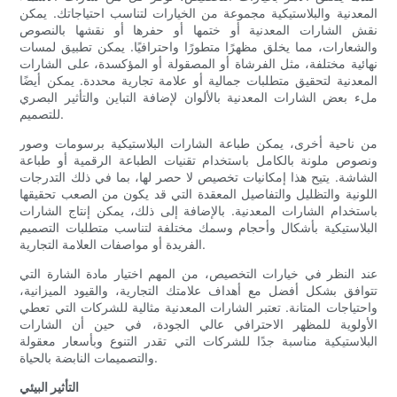
المعدنية والبلاستيكية مجموعة من الخيارات لتناسب احتياجاتك. يمكن
نقش الشارات المعدنية أو ختمها أو حفرها أو نقشها بالنصوص
والشعارات، مما يخلق مظهرًا متطورًا واحترافيًا. يمكن تطبيق لمسات
نهائية مختلفة، مثل الفرشاة أو المصقولة أو المؤكسدة، على الشارات
المعدنية لتحقيق متطلبات جمالية أو علامة تجارية محددة. يمكن أيضًا
ملء بعض الشارات المعدنية بالألوان لإضافة التباين والتأثير البصري
للتصميم.
من ناحية أخرى، يمكن طباعة الشارات البلاستيكية برسومات وصور
ونصوص ملونة بالكامل باستخدام تقنيات الطباعة الرقمية أو طباعة
الشاشة. يتيح هذا إمكانيات تخصيص لا حصر لها، بما في ذلك التدرجات
اللونية والتظليل والتفاصيل المعقدة التي قد يكون من الصعب تحقيقها
باستخدام الشارات المعدنية. بالإضافة إلى ذلك، يمكن إنتاج الشارات
البلاستيكية بأشكال وأحجام وسمك مختلفة لتناسب متطلبات التصميم
الفريدة أو مواصفات العلامة التجارية.
عند النظر في خيارات التخصيص، من المهم اختيار مادة الشارة التي
تتوافق بشكل أفضل مع أهداف علامتك التجارية، والقيود الميزانية،
واحتياجات المتانة. تعتبر الشارات المعدنية مثالية للشركات التي تعطي
الأولوية للمظهر الاحترافي عالي الجودة، في حين أن الشارات
البلاستيكية مناسبة جدًا للشركات التي تقدر التنوع وبأسعار معقولة
والتصميمات النابضة بالحياة.
التأثير البيئي