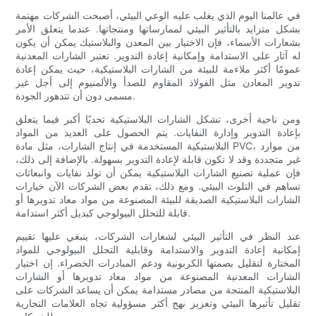
في عالمنا اليوم الذي يغلب عليه الوعي البيئي، أصبحت الشركات مهتمة
بشكل متزايد بالتأثير البيئي لممارساتها ومنتجاتها. عندما يتعلق الأمر
بشعارات الأسماء، فإن الاختيار بين المعدن والبلاستيك يمكن أن يكون
له آثار على الاستدامة وإمكانية إعادة التدوير. تعتبر الشارات المعدنية
عمومًا أكثر ملاءمة للبيئة من الشارات البلاستيكية، حيث يمكن إعادة
تدوير المعادن مثل الفولاذ المقاوم للصدأ والألمنيوم إلى أجل غير
مسمى دون أن تتدهور الجودة.
ومن ناحية أخرى، تشكل الشارات البلاستيكية تحديًا أكبر فيما يتعلق
بإعادة التدوير وإدارة النفايات. يتم الحصول على العديد من المواد
البلاستيكية المستخدمة في إنتاج الشارات، مثل مادة PVC، من موارد
غير متجددة وقد لا تكون قابلة لإعادة التدوير بسهولة. بالإضافة إلى ذلك،
فإن عملية تصنيع الشارات البلاستيكية يمكن أن تولد نفايات وانبعاثات
تساهم في التلوث البيئي. ومع ذلك، تقدم بعض الشركات الآن خيارات
الشارات البلاستيكية الصديقة للبيئة المصنوعة من مواد معاد تدويرها أو
قابلة للتحلل البيولوجي كبديل أكثر استدامة.
عند النظر في التأثير البيئي لشعارات الشركات، ينبغي عليها تقييم
إمكانية إعادة التدوير والاستدامة وقابلية التحلل البيولوجي للمواد
المختارة لتقليل بصمتها الكربونية ودعم المبادرات الخضراء. إن اختيار
الشارات المعدنية المصنوعة من مواد معاد تدويرها أو الشارات
البلاستيكية المنتجة من مصادر مستدامة يمكن أن يساعد الشركات على
تقليل تأثيرها البيئي وتعزيز نهج أكثر مسؤولية تجاه العلامات التجارية