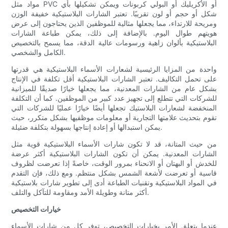
مواد مثل PVC أو الأكريليك أو البولي كربونات ويمكن تشكيلها بأي
شكل أو حجم أو لون تقريبًا. تعتبر الشارات البلاستيكية خفيفة الوزن
ومريحة للارتداء، مما يجعلها مثالية للموظفين الذين يحتاجون إلى عرض
هويتهم طوال اليوم. بالإضافة إلى ذلك، يمكن طباعة الشارات
البلاستيكية بألوان زاهية ورسومات عالية الدقة، مما يسمح بالتخصيص
الكامل والشخصي.
واحدة من المزايا الرئيسية لشعارات الأسماء البلاستيكية هي قدرتها
على تحمل التكاليف. تعتبر الشارات البلاستيكية أقل تكلفة في الإنتاج
بشكل عام من الشارات المعدنية، مما يجعلها خيارًا صديقًا للميزانية
للشركات التي تتطلع إلى تجهيز عدد كبير من الموظفين. كما أن التكلفة
المنخفضة لشعارات البلاستيك تجعلها أيضًا خيارًا عمليًا للشركات التي
تقوم بتحديث علامتها التجارية أو معلومات موظفيها بشكل متكرر، حيث
يمكن استبدالها أو إعادة إنتاجها بسهولة بتكلفة ضئيلة.
من حيث المتانة، قد لا تكون شارات الأسماء البلاستيكية قوية مثل
الشارات المعدنية. يمكن أن تكون الشارات البلاستيكية أكثر عرضة
للخدش أو البهتان أو الانحناء بمرور الوقت، خاصةً إذا تعرضت لظروف
قاسية أو تعرضت لأشعة الشمس بشكل منتظم. ومع ذلك، فإن التقدم
في المواد البلاستيكية وتقنيات الطباعة أدى إلى تطوير شارات بلاستيكية
أكثر متانة وطويلة الأمد ومقاومة للتآكل والتلف.
خيارات التخصيص
عندما يتعلق الأمر بخيارات التخصيص، توفر كل من شارات الأسماء